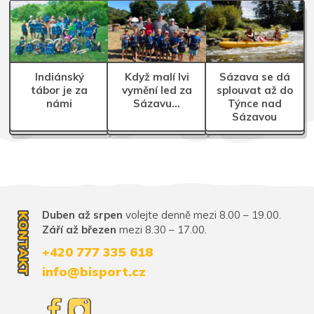
Indiánský
Když malí lvi
Sázava se dá
tábor je za
vymění led za
splouvat až do
námi
Sázavu…
Týnce nad
Sázavou
Duben až srpen
volejte denně mezi 8.00 – 19.00.
KONTAKT
Září až březen
mezi 8.30 – 17.00.
+420 777 335 618
info@bisport.cz