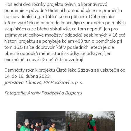
Poslední dva ročníky projektu ovlivnila koronavirová
pandemie – původně třídenní hromadná akce se proměnila
na individuální a „protáhla“ se na půl roku. Dobrovolníci
k řece vyráželi od dubna do konce října sami nebo po malých
skupinkách a ze břehů sbírali vše, co tam nepatří. Jen pro
zajímavost: celkové množství odpadků sesbíraných v 16leté
historii projektu se pohybuje kolem 400 tun a pomáhalo při
tom 15,5 tisíce dobrovolníků! V posledních letech je ale
obecně odpadků méně, staré skládky se odkrývají jen
minimálně a nové už naštěstí nevznikají.
Osmnáctý ročník projektu Čistá řeka Sázava se uskuteční od
14. do 16. dubna 2023.
Jaroslava Tůmová, PR Posázaví o. p. s.
Fotografie: Archiv Posázaví a Bisportu