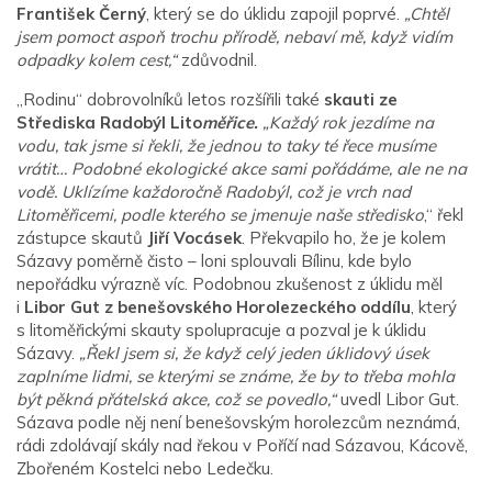
František Černý
, který se do úklidu zapojil poprvé.
„Chtěl
jsem pomoct aspoň trochu přírodě, nebaví mě, když vidím
odpadky kolem cest,“
zdůvodnil.
„Rodinu“ dobrovolníků letos rozšířili také
skauti ze
Střediska Radobýl Lito
měřice.
„Každý rok jezdíme na
vodu, tak jsme si řekli, že jednou to taky té řece musíme
vrátit… Podobné ekologické akce sami pořádáme, ale ne na
vodě. Uklízíme každoročně Radobýl, což je vrch nad
Litoměřicemi, podle kterého se jmenuje naše středisko
,“ řekl
zástupce skautů
Jiří Vocásek
. Překvapilo ho, že je kolem
Sázavy poměrně čisto – loni splouvali Bílinu, kde bylo
nepořádku výrazně víc. Podobnou zkušenost z úklidu měl
i
Libor Gut z benešovského Horolezeckého oddílu
, který
s litoměřickými skauty spolupracuje a pozval je k úklidu
Sázavy.
„Řekl jsem si, že když celý jeden úklidový úsek
zaplníme lidmi, se kterými se známe, že by to třeba mohla
být pěkná přátelská akce, což se povedlo,“
uvedl Libor Gut.
Sázava podle něj není benešovským horolezcům neznámá,
rádi zdolávají skály nad řekou v Poříčí nad Sázavou, Kácově,
Zbořeném Kostelci nebo Ledečku.