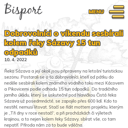
MENU
Dobrovolníci o víkendu sesbírali
kolem řeky Sázavy 15 tun
odpadků
10. 4. 2022
Řeka Sázava a její okolí jsou připraveny na letošní turistickou
sezonu. Postarali se o to dobrovolníci, kteří od pátku do
neděle sesbírali kolem známého vodního toku mezi Kácovem
a Pikovicemi podle odhadu 15 tun odpadků. Do tradičního
jarního úklidu, který se uskutečnil pod hlavičkou Čistá řeka
Sázava už posedmnácté, se zapojilo přes 600 lidí. Kdo to
nestihl, nemusí litovat. Stačí se řídit mottem projektu, kterým
je „Tři dny v roce nestačí“, a při procházkách či výletech
krajinou, a to nejen kolem řeky Sázavy, sbírat vše, co tam
nepatří. Příroda nám za to bude vděčna.