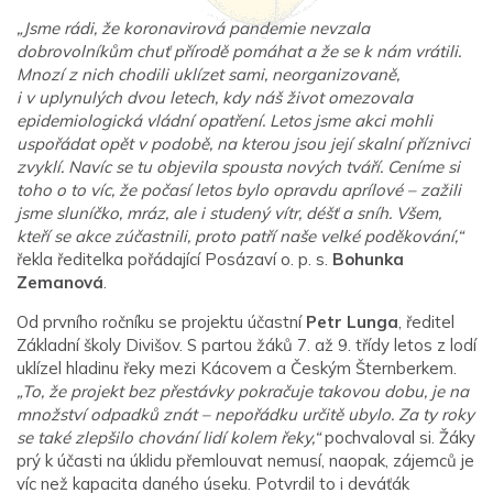
„Jsme rádi, že koronavirová pandemie nevzala
dobrovolníkům chuť přírodě pomáhat a že se k nám vrátili.
Mnozí z nich chodili uklízet sami, neorganizovaně,
i v uplynulých dvou letech, kdy náš život omezovala
epidemiologická vládní opatření. Letos jsme akci mohli
uspořádat opět v podobě, na kterou jsou její skalní příznivci
zvyklí. Navíc se tu objevila spousta nových tváří. Ceníme si
toho o to víc, že počasí letos bylo opravdu aprílové – zažili
jsme sluníčko, mráz, ale i studený vítr, déšť a sníh. Všem,
kteří se akce zúčastnili, proto patří naše velké poděkování,“
řekla ředitelka pořádající Posázaví o. p. s.
Bohunka
Zemanová
.
Od prvního ročníku se projektu účastní
Petr Lunga
, ředitel
Základní školy Divišov. S partou žáků 7. až 9. třídy letos z lodí
uklízel hladinu řeky mezi Kácovem a Českým Šternberkem.
„To, že projekt bez
přestávky pokračuje takovou dobu, je na
množství odpadků znát – nepořádku určitě ubylo. Za ty roky
se také zlepšilo chování lidí kolem řeky,“
pochvaloval si. Žáky
prý k účasti na úklidu přemlouvat nemusí, naopak, zájemců je
víc než kapacita daného úseku. Potvrdil to i deváťák