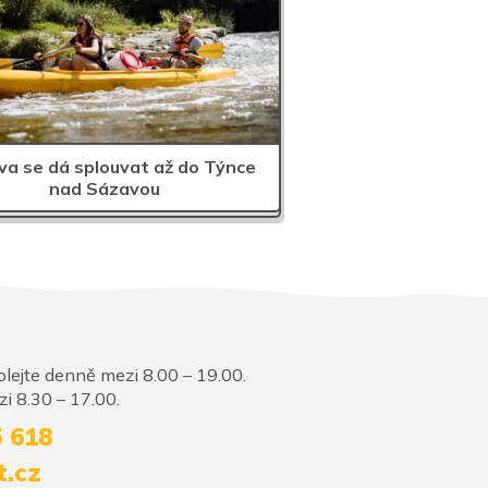
a se dá splouvat až do Týnce
nad Sázavou
lejte denně mezi 8.00 – 19.00.
i 8.30 – 17.00.
5 618
t.cz