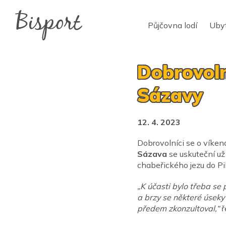
Půjčovna lodí
Uby
Dobrovolní
Sázavy
12. 4. 2023
Dobrovolníci se o víken
Sázava
se uskuteční už
chabeřického jezu do Pi
„K účasti bylo třeba se 
a brzy se některé úseky
předem zkonzultoval,“
ř