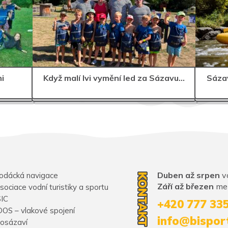
i
Když malí lvi vymění led za Sázavu…
Sázav
Duben až srpen
vo
odácká navigace
KONTAKT
Září až březen
mez
sociace vodní turistiky a sportu
SIC
+420 777 33
DOS – vlakové spojení
info@bispor
osázaví