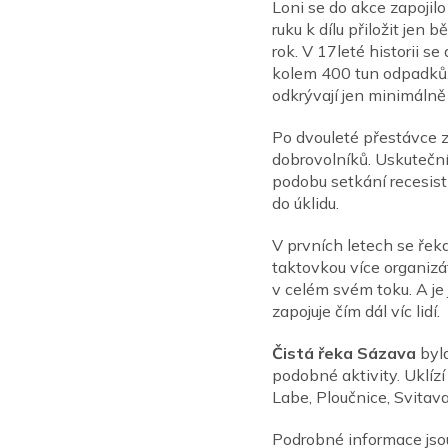
Loni se do akce zapojilo
ruku k dílu přiložit je
rok. V 17leté historii se
kolem 400 tun odpadků.
odkrývají jen minimálně 
Po dvouleté přestávce z
dobrovolníků. Uskuteční
podobu setkání recesisti
do úklidu.
V prvních letech se řek
taktovkou více organizá
v celém svém toku. A je
zapojuje čím dál víc lidí.
Čistá řeka Sázava
byla
podobné aktivity. Uklízí
Labe, Ploučnice, Svitava,
Podrobné informace js