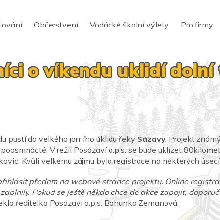
tování
Občerstvení
Vodácké školní výlety
Pro firmy
ci o víkendu uklidí dolní
du pustí do velkého jarního úklidu řeky
Sázavy
. Projekt znám
 poosmnácté. V režii Posázaví o.p.s. se bude uklízet 80kilome
kovic. Kvůli velkému zájmu byla registrace na některých úsec
přihlásit předem na webové stránce projektu. Online registrac
 zaplnily. Pokud se ještě někdo chce do akce zapojit, doporu
ekla ředitelka Posázaví o.p.s. Bohunka Zemanová.