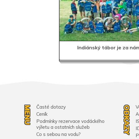
Indiánský tábor je za nám
Časté dotazy
V
MENU
ODKAZY
Ceník
A
Podmínky rezervace vodáckého
I
výletu a ostatních služeb
I
Co s sebou na vodu?
P