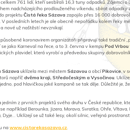
 celkem 761 lidí, kteří sesbírali 16,3 tuny odpadků. Zájemci o 
n během nadcházejícího prodlouženého víkendu, sbírat odpadky
 do projektu
Čistá řeka Sázava
zapojilo přes 16 000 dobrovoln
 V posledních letech je ale obecně nepořádku kolem řeky mén
a nové už naštěstí nevznikají.
působené koronavirem organizátoři připravují také tradiční „
 se jako Karneval na řece, a to 3. června v kempu
Pod Vrbou
ckých plavidel, která vyrobí a předvedou skupiny dobrovolníků
a
Sázava
uklízela mezi městem
Sázavou
a obcí
Pikovice
, v 
torů napříč
dvěma kraji, Středočeským a Vysočinou
. Uklíze
 jedno, pod hlavičkou jaké kampaně se tak děje. Důležité je, 
 jedním z prvních projektů svého druhu v České republice, kte
 se například Berounka, Jizera, Morava, Svratka, Ohře, Vltava
 Dyje… Uklízejí se už také lesy, okolí silnic, veřejná prostran
ou na
www.cistarekasazava.cz
.