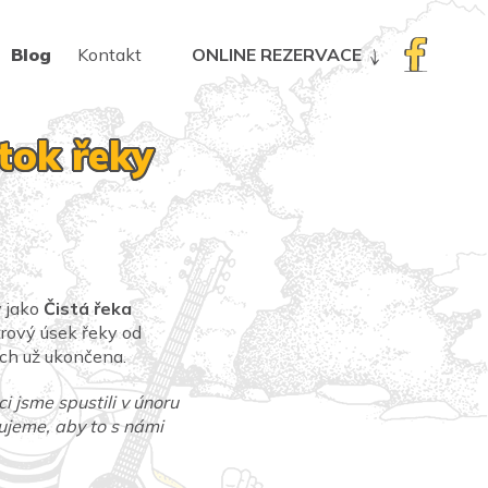
Blog
Kontakt
ONLINE REZERVACE
 tok řeky
ý jako
Čistá řeka
trový úsek řeky od
ích už ukončena.
i jsme spustili v únoru
čujeme, aby to s námi