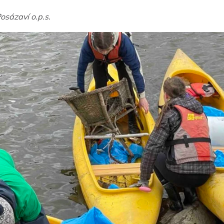
osázaví o.p.s.