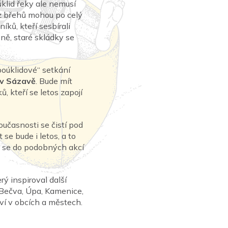
úklid řeky ale nemusí
 z břehů mohou po celý
íků, kteří sesbírali
ě, staré skládky se
poúklidové“ setkání
 v Sázavě
. Bude mít
, kteří se letos zapojí
současnosti se čistí pod
t se bude i letos, a to
že se do podobných akcí
rý inspiroval další
, Bečva, Úpa, Kamenice,
ství v obcích a městech.