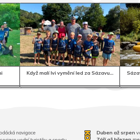
i
Když malí lvi vymění led za Sázavu…
Sázav
Duben až srpen
vo
odácká navigace
Září až březen
mez
sociace vodní turistiky a sportu