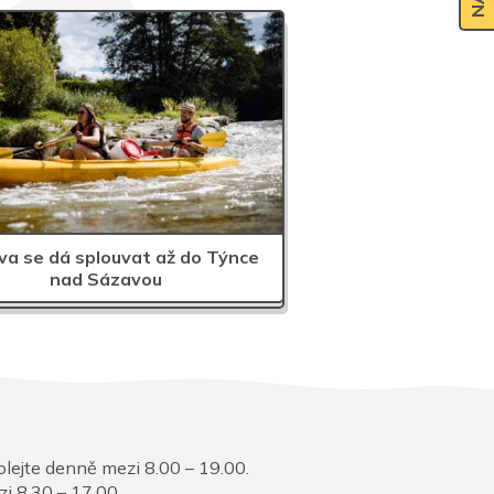
a se dá splouvat až do Týnce
nad Sázavou
lejte denně mezi 8.00 – 19.00.
i 8.30 – 17.00.