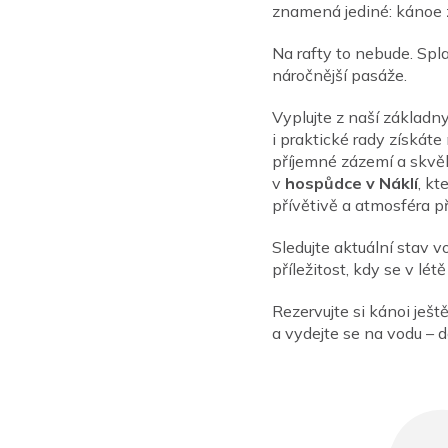
znamená jediné: kánoe z
Na rafty to nebude. Spl
náročnější pasáže.
Vyplujte z naší základn
i praktické rady získát
příjemné zázemí a skvělo
v
hospůdce v Náklí
, kt
přívětivě a atmosféra p
Sledujte aktuální stav 
příležitost, kdy se v lét
Rezervujte si kánoi ješ
a vydejte se na vodu – d