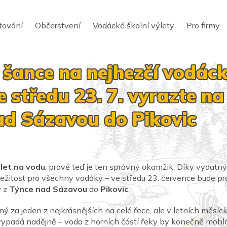
tování
Občerstvení
Vodácké školní výlety
Pro firmy
 šance na nejhezčí vodác
e středu 23. 7. vyrazte n
ad Sázavou do Pikovic
let na vodu
, právě teď je ten správný okamžik. Díky vydat
íležitost pro všechny vodáky – ve středu 23. července bude 
y
z
Týnce nad Sázavou
do
Pikovic
.
ý za jeden z nejkrásnějších na celé řece, ale v letních měsíc
 vypadá nadějně – voda z horních částí řeky by konečně mohla