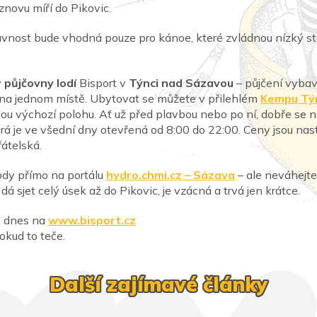
novu míří do Pikovic.
avnost bude vhodná pouze pro kánoe, které zvládnou nízký st
y
půjčovny lodí
Bisport v
Týnci nad Sázavou
– půjčení vybav
e na jednom místě. Ubytovat se můžete v přilehlém
Kempu Tý
u výchozí polohu. Ať už před plavbou nebo po ní, dobře se naj
erá je ve všední dny otevřená od 8:00 do 22:00. Ceny jsou nas
řátelská.
vody přímo na portálu
hydro.chmi.cz – Sázava
– ale neváhejte
ě dá sjet celý úsek až do Pikovic, je vzácná a trvá jen krátce.
tě dnes na
www.bisport.cz
okud to teče.
Další zajímavé články