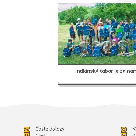
Indiánský tábor je za nám
Časté dotazy
V
Ceník
A