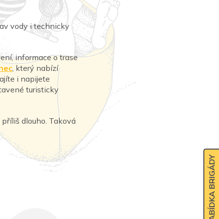
av vody i technicky
ení, informace o trase
nec
, který nabízí
íte i napijete
tavené turisticky
 příliš dlouho. Taková
NABÍDKA BRIGÁDY