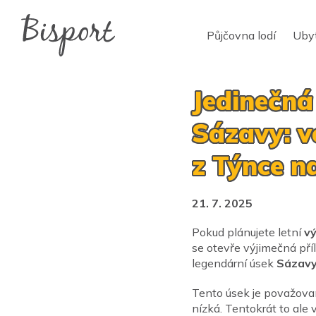
Půjčovna lodí
Uby
Jedinečná
Sázavy: v
z Týnce n
21. 7. 2025
Pokud plánujete letní
vý
se otevře výjimečná př
legendární úsek
Sázav
Tento úsek je považovan
nízká. Tentokrát to ale