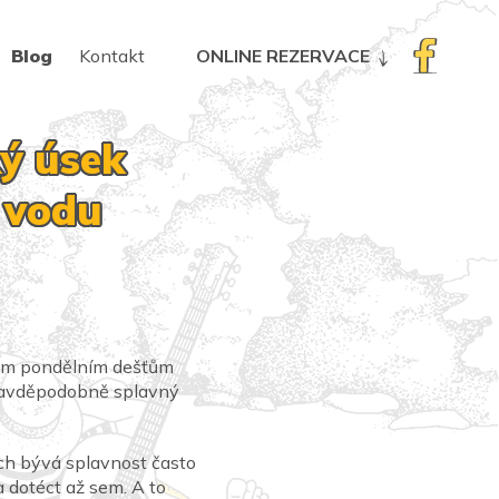
Blog
Kontakt
ONLINE REZERVACE
ký úsek
a vodu
ným pondělním dešťům
pravděpodobně splavný
ích bývá splavnost často
 dotéct až sem. A to