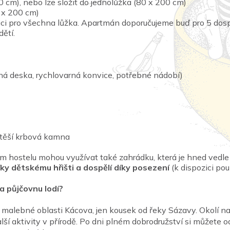
 cm), nebo lze složit do jednolůžka (80 x 200 cm)
 x 200 cm)
zici pro všechna lůžka. Apartmán doporučujeme buď pro 5 dos
ětí.
ná deska, rychlovarná konvice, potřebné nádobí)
těší krbová kamna
m hostelu mohou využívat také zahrádku, která je hned vedle
díky dětskému hřišti a dospělí díky posezení
(k dispozici po
 a půjčovnu lodí?
malebné oblasti Kácova, jen kousek od řeky Sázavy. Okolí nabí
alší aktivity v přírodě. Po dni plném dobrodružství si můžete