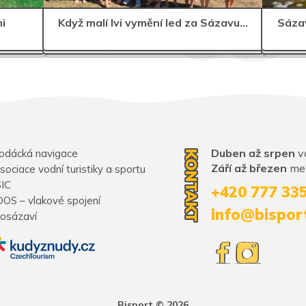
i
Když malí lvi vymění led za Sázavu…
Sázav
Duben až srpen
vo
odácká navigace
KONTAKT
Září až březen
mez
sociace vodní turistiky a sportu
SIC
+420 777 33
DOS – vlakové spojení
info@bispor
osázaví
Bisport © 2026