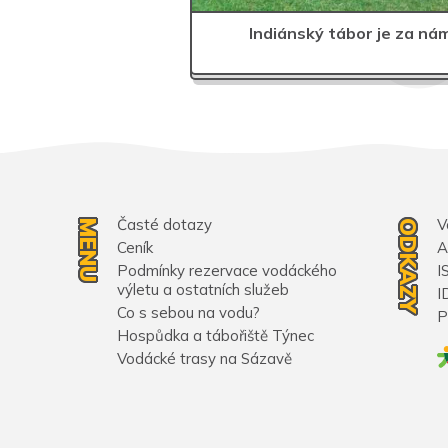
Indiánský tábor je za nám
Časté dotazy
V
MENU
ODKAZY
Ceník
A
Podmínky rezervace vodáckého
I
výletu a ostatních služeb
I
Co s sebou na vodu?
P
Hospůdka a tábořiště Týnec
Vodácké trasy na Sázavě