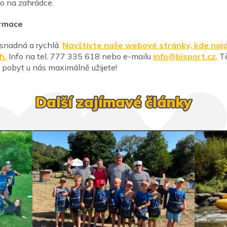
o na zahrádce.
ormace
 snadná a rychlá.
Navštivte naše webové stránky, kde najd
h.
Info na tel. 777 335 618 nebo e-mailu
info@bisport.cz
. 
i pobyt u nás maximálně užijete!
Další zajímavé články