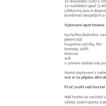
1x dvoulůžko (160 x 200
1x rozkládací gauč (140
Lůžkoviny jsou k dispo
kombinaci dospělých a d
Vybavení apartmánu:
kuchyňka (lednička, var
jídelní stůl
koupelna, ručníky, fén
komody, skříň
televize
wifi
v zimním období vás po
Hosté ubytovaní v naše
své si tu přijdou děti 
Proč zvolit náš hostel
Náš hostel se nachází v 
výlety, vodní sporty a d