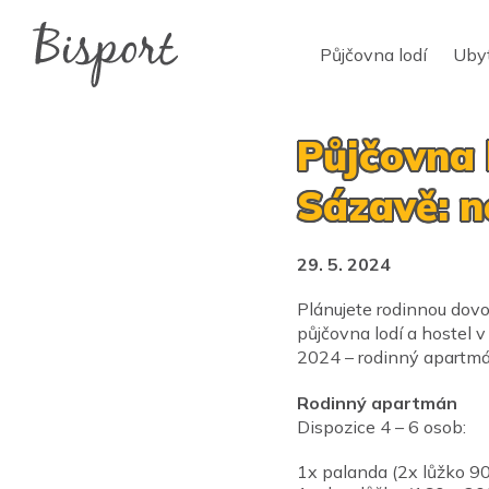
Půjčovna lodí
Uby
Půjčovna 
Sázavě: n
29. 5. 2024
Plánujete rodinnou dovo
půjčovna lodí a hostel v
2024 – rodinný apartmán
Rodinný apartmán
Dispozice 4 – 6 osob:
1x palanda (2x lůžko 9