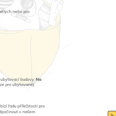
pělých nebo pro
 ubytovací budovy.
Na
uze pro ubytované).
zí řadu příležitostí pro
 odpočinout v našem