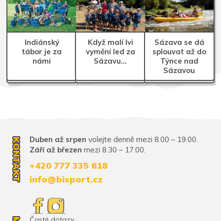
Indiánský
Když malí lvi
Sázava se dá
tábor je za
vymění led za
splouvat až do
námi
Sázavu…
Týnce nad
Sázavou
Duben až srpen
volejte denně mezi 8.00 – 19.00.
KONTAKT
Září až březen
mezi 8.30 – 17.00.
+420 777 335 618
info@bisport.cz
Časté dotazy