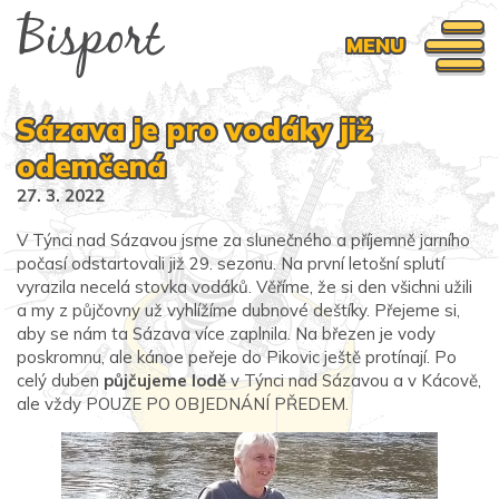
MENU
Sázava je pro vodáky již
odemčená
27. 3. 2022
V Týnci nad Sázavou jsme za slunečného a příjemně jarního
počasí odstartovali již 29. sezonu. Na první letošní splutí
vyrazila necelá stovka vodáků. Věříme, že si den všichni užili
a my z půjčovny už vyhlížíme dubnové deštíky. Přejeme si,
aby se nám ta Sázava více zaplnila. Na březen je vody
poskromnu, ale kánoe peřeje do Pikovic ještě protínají. Po
celý duben
půjčujeme lodě
v Týnci nad Sázavou a v Kácově,
ale vždy POUZE PO OBJEDNÁNÍ PŘEDEM.