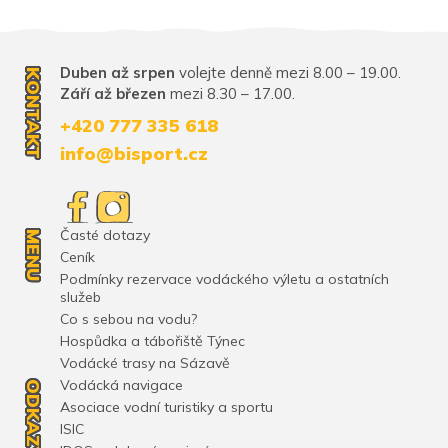
Duben až srpen
volejte denně mezi 8.00 – 19.00.
KONTAKT
Září až březen
mezi 8.30 – 17.00.
+420 777 335 618
info@bisport.cz
Časté dotazy
MENU
Ceník
Podmínky rezervace vodáckého výletu a ostatních
služeb
Co s sebou na vodu?
Hospůdka a tábořiště Týnec
Vodácké trasy na Sázavě
Vodácká navigace
ODKAZY
Asociace vodní turistiky a sportu
ISIC