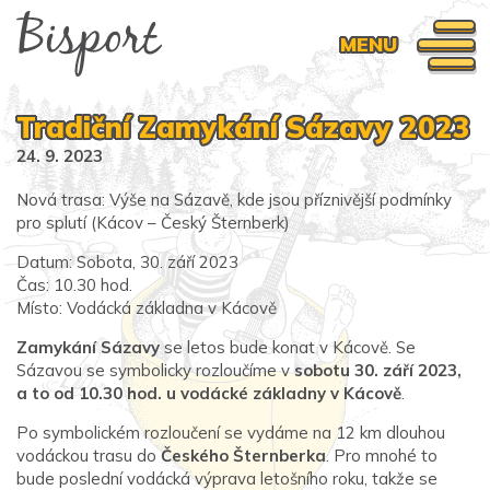
MENU
Tradiční Zamykání Sázavy 2023
24. 9. 2023
Nová trasa: Výše na Sázavě, kde jsou příznivější podmínky
pro splutí (Kácov – Český Šternberk)
Datum: Sobota, 30. září 2023
Čas: 10.30 hod.
Místo: Vodácká základna v Kácově
Zamykání Sázavy
se letos bude konat v Kácově. Se
Sázavou se symbolicky rozloučíme v
sobotu 30. září 2023,
a to od 10.30 hod. u vodácké základny v Kácově
.
Po symbolickém rozloučení se vydáme na 12 km dlouhou
vodáckou trasu do
Českého Šternberka
. Pro mnohé to
bude poslední vodácká výprava letošního roku, takže se