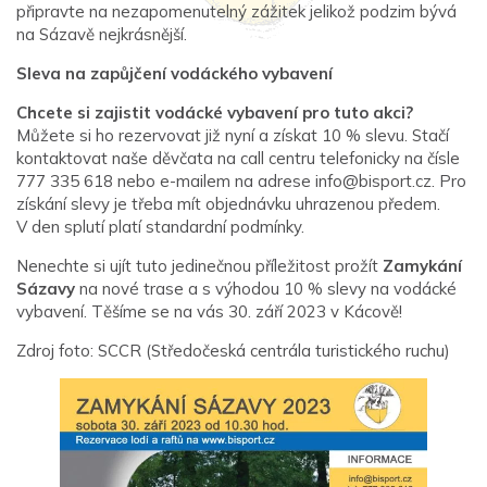
připravte na nezapomenutelný zážitek jelikož podzim bývá
na Sázavě nejkrásnější.
Sleva na zapůjčení vodáckého vybavení
Chcete si zajistit vodácké vybavení pro tuto akci?
Můžete si ho rezervovat již nyní a získat 10 % slevu. Stačí
kontaktovat naše děvčata na call centru telefonicky na čísle
777 335 618 nebo e-mailem na adrese
info@bisport.cz
. Pro
získání slevy je třeba mít objednávku uhrazenou předem.
V den splutí platí standardní podmínky.
Nenechte si ujít tuto jedinečnou příležitost prožít
Zamykání
Sázavy
na nové trase a s výhodou 10 % slevy na vodácké
vybavení. Těšíme se na vás 30. září 2023 v Kácově!
Zdroj foto: SCCR (Středočeská centrála turistického ruchu)