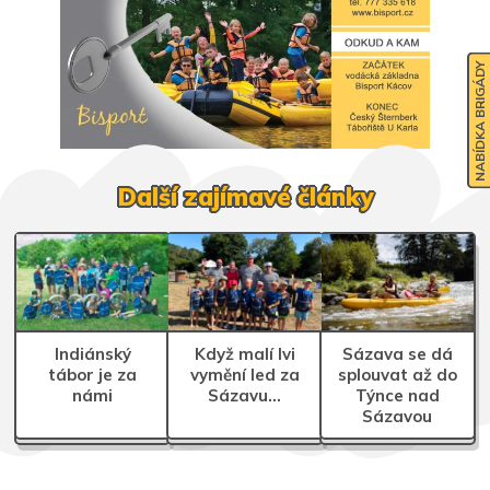
NABÍDKA BRIGÁDY
Další zajímavé články
Indiánský
Když malí lvi
Sázava se dá
tábor je za
vymění led za
splouvat až do
námi
Sázavu…
Týnce nad
Sázavou