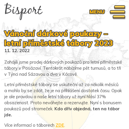
MENU
Vánoční dárkové poukazy –
letní příměstské tábory 2023
11. 12. 2022
Zahájili jsme prodej dárkových poukazů pro letní příměstské
tábory v Posázaví. Tentokrát nabízíme pět turnusů, a to tři
v Týnci nad Sázavou a dva v Kácově.
Letní příměstské tábory se uskuteční až za několik měsíců
a mohlo by se zdát, že je na přihlášení dostatek času. Opak
je ale pravdou a naše letní tábory už nyní hlásí 37%
obsazenost. Proto neváhejte a rezervujte. Nyní s bonusem
poukazů pod stromeček.
Kdo dřív objedná, ten na tábor
jde.
Více informací o táborech
ZDE
.