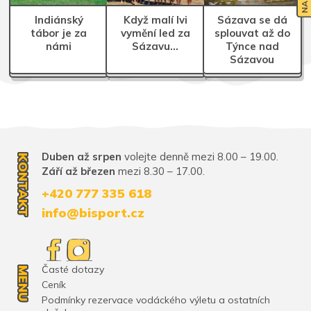
Indiánský
Když malí lvi
Sázava se dá
tábor je za
vymění led za
splouvat až do
námi
Sázavu…
Týnce nad
Sázavou
Duben až srpen
volejte denně mezi 8.00 – 19.00.
KONTAKT
Září až březen
mezi 8.30 – 17.00.
+420 777 335 618
info@bisport.cz
Časté dotazy
MENU
Ceník
Podmínky rezervace vodáckého výletu a ostatních