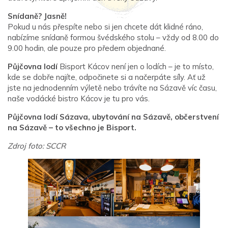
Snídaně? Jasně!
Pokud u nás přespíte nebo si jen chcete dát klidné ráno,
nabízíme snídaně formou švédského stolu – vždy od 8.00 do
9.00 hodin, ale pouze pro předem objednané.
Půjčovna lodí
Bisport Kácov není jen o lodích – je to místo,
kde se dobře najíte, odpočinete si a načerpáte síly. Ať už
jste na jednodenním výletě nebo trávíte na Sázavě víc času,
naše vodácké bistro Kácov je tu pro vás.
Půjčovna lodí Sázava, ubytování na Sázavě, občerstvení
na Sázavě – to všechno je Bisport.
Zdroj foto: SCCR