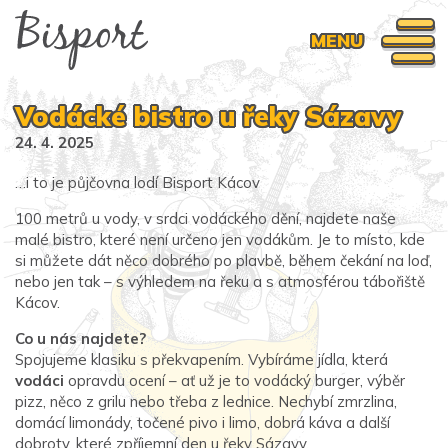
MENU
Vodácké bistro u řeky Sázavy
24. 4. 2025
…i to je půjčovna lodí Bisport Kácov
100 metrů u vody, v srdci vodáckého dění, najdete naše
malé bistro, které není určeno jen vodákům. Je to místo, kde
si můžete dát něco dobrého po plavbě, během čekání na loď,
nebo jen tak – s výhledem na řeku a s atmosférou tábořiště
Kácov.
Co u nás najdete?
Spojujeme klasiku s překvapením. Vybíráme jídla, která
vodáci
opravdu ocení – ať už je to vodácký burger, výběr
pizz, něco z grilu nebo třeba z lednice. Nechybí zmrzlina,
domácí limonády, točené pivo i limo, dobrá káva a další
dobroty, které zpříjemní den u řeky Sázavy.