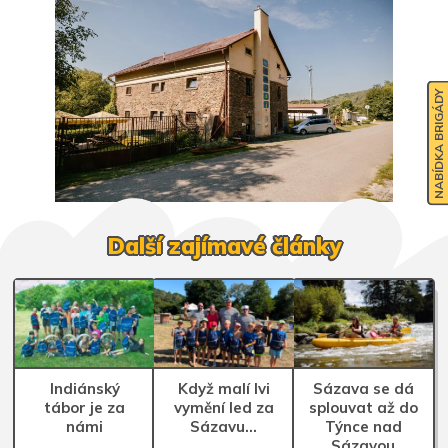
NABÍDKA BRIGÁDY
Další zajímavé články
Indiánský
Když malí lvi
Sázava se dá
tábor je za
vymění led za
splouvat až do
námi
Sázavu…
Týnce nad
Sázavou