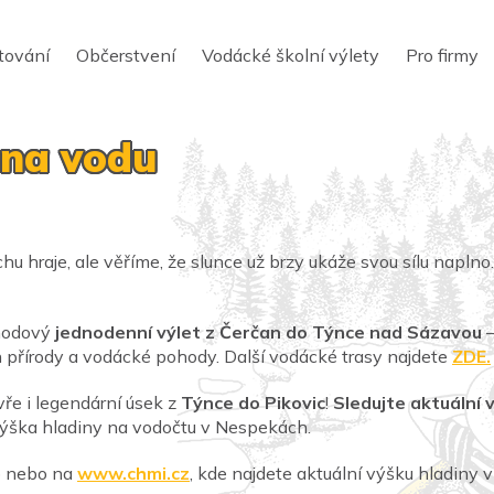
tování
Občerstvení
Vodácké školní výlety
Pro firmy
 na vodu
chu hraje, ale věříme, že slunce už brzy ukáže svou sílu naplno.
ohodový
jednodenní výlet z Čerčan do Týnce nad Sázavou
–
h přírody a vodácké pohody. Další vodácké trasy najdete
ZDE.
ře i legendární úsek z
Týnce do Pikovic
!
Sledujte aktuální 
výška hladiny na vodočtu v Nespekách.
b nebo na
www.chmi.cz
, kde najdete aktuální výšku hladiny 