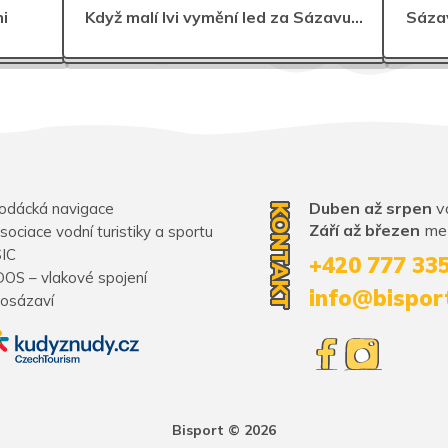
i
Když malí lvi vymění led za Sázavu…
Sázav
Duben až srpen
vo
odácká navigace
KONTAKT
Září až březen
mez
sociace vodní turistiky a sportu
SIC
+420 777 33
DOS – vlakové spojení
info@bispor
osázaví
Bisport © 2026