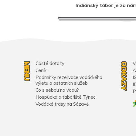
Indiánský tábor je za nám
Časté dotazy
V
MENU
ODKAZY
Ceník
A
Podmínky rezervace vodáckého
I
výletu a ostatních služeb
I
Co s sebou na vodu?
P
Hospůdka a tábořiště Týnec
Vodácké trasy na Sázavě