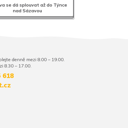
a se dá splouvat až do Týnce
nad Sázavou
lejte denně mezi 8.00 – 19.00.
i 8.30 – 17.00.
5 618
t.cz