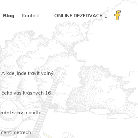
Blog
Kontakt
ONLINE REZERVACE
 A kde jinde trávit volný
 čeká vás krásných 16
vodní stav
a buďte
v centimetrech.