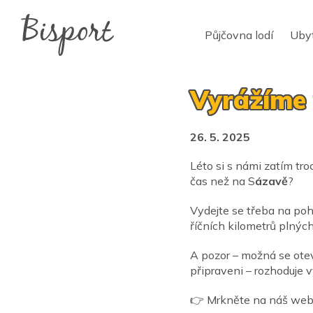
Půjčovna lodí
Uby
Vyrážíme
26. 5. 2025
Léto si s námi zatím tro
čas než na S
ázavě
?
Vydejte se třeba na p
říčních kilometrů plnýc
A pozor – možná se otev
připraveni – rozhoduje 
👉 Mrkněte na náš we