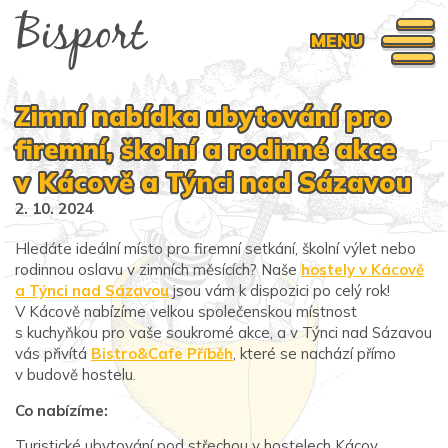
MENU
Zimní nabídka ubytování pro
firemní, školní a rodinné akce
v Kácově a Týnci nad Sázavou
2. 10. 2024
Hledáte ideální místo pro firemní setkání, školní výlet nebo
rodinnou oslavu v zimních měsících? Naše
hostely v Kácově
a Týnci nad Sázavou
jsou vám k dispozici po celý rok!
V Kácově nabízíme velkou společenskou místnost
s kuchyňkou pro vaše soukromé akce, a v Týnci nad Sázavou
vás přivítá
Bistro&Cafe Příběh
, které se nachází přímo
v budově hostelu.
Co nabízíme:
Turistické ubytování pod střechou v hostelech Kácov