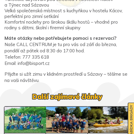
a Týnec nad Sázavou
Velká společenská místnost s kuchyňkou v hostelu Kácov,
perfektní pro zimní setkání
Komfortní noclehy pro širokou škálu hostů – vhodné pro
rodiny s dětmi, školní i firemní skupiny
Máte otázky nebo potřebujete pomoci s rezervací?
Naše CALL CENTRUM je tu pro vás od září do března,
pondělí až pátek od 8:30 do 17:00 hod.
Telefon: 777 335 618
Email:
info@bisport.cz
Přijďte si užít zimu v klidném prostředí u Sázavy – těšíme se
na vaši návštěvu.
Další zajímavé články
NABÍDKA BRIGÁDY