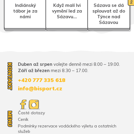
Indiánský
Když malí lvi
Sázava se dá
tábor je za
vymění led za
splouvat až do
námi
Sázavu…
Týnce nad
Sázavou
Duben až srpen
volejte denně mezi 8.00 – 19.00.
KONTAKT
Září až březen
mezi 8.30 – 17.00.
+420 777 335 618
info@bisport.cz
Časté dotazy
MENU
Ceník
Podmínky rezervace vodáckého výletu a ostatních
služeb