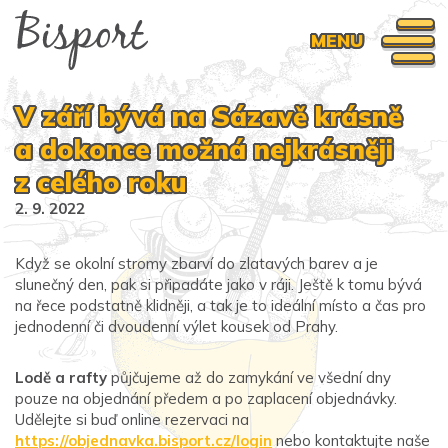
MENU
V září bývá na Sázavě krásně
a dokonce možná nejkrásněji
z celého roku
2. 9. 2022
Když se okolní stromy zbarví do zlatavých barev a je
slunečný den, pak si připadáte jako v ráji. Ještě k tomu bývá
na řece podstatně klidněji, a tak je to ideální místo a čas pro
jednodenní či dvoudenní výlet kousek od Prahy.
Lodě a rafty
půjčujeme až do zamykání ve všední dny
pouze na objednání předem a po zaplacení objednávky.
Udělejte si buď online rezervaci na
https://objednavka.bisport.cz/login
nebo kontaktujte naše