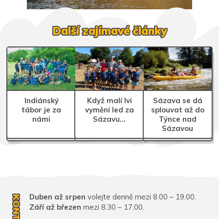
Další zajímavé články
Indiánský
Když malí lvi
Sázava se dá
tábor je za
vymění led za
splouvat až do
námi
Sázavu…
Týnce nad
Sázavou
Duben až srpen
volejte denně mezi 8.00 – 19.00.
KONTAKT
Září až březen
mezi 8.30 – 17.00.