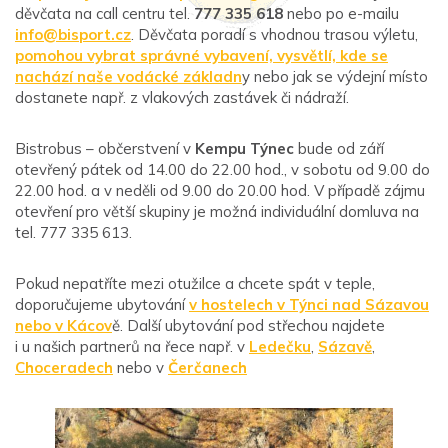
děvčata na call centru tel.
777 335 618
nebo po e-mailu
info@bisport.cz
. Děvčata poradí s vhodnou trasou výletu,
pomohou vybrat správné vybavení, vysvětlí, kde se
nachází naše vodácké základn
y nebo jak se výdejní místo
dostanete např. z vlakových zastávek či nádraží.
Bistrobus – občerstvení v
Kempu Týnec
bude od září
otevřený pátek od 14.00 do 22.00 hod., v sobotu od 9.00 do
22.00 hod. a v neděli od 9.00 do 20.00 hod. V případě zájmu
otevření pro větší skupiny je možná individuální domluva na
tel. 777 335 613.
Pokud nepatříte mezi otužilce a chcete spát v teple,
doporučujeme ubytování
v hostelech v Týnci nad Sázavou
nebo v Kácov
ě. Další ubytování pod střechou najdete
i u našich partnerů na řece např. v
Ledečku
,
Sázavě
,
Choceradech
nebo v
Čerčanech