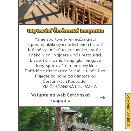
Ubytování Čerčanská koupadla
“Jsme sportovně-rekreační areál
s prvorepublikovým nádechem a historií.
Krásné výletní místo, kde můžete strávit
i několik dní. Najdete u nás restauraci,
bistro, říční lázně, kemp, glampingové
stany, sportoviště a tenisový klub.
Pořádáme různé akce. V létě je u nás živo.
Přijeďte za námi, za atmosférou
Čerčanských Koupadel.”
— TÝM ČERČANSKÁ KOUPADLA
Vstupte na web Čerčanská
NABÍDKA BRIGÁDY
koupadla