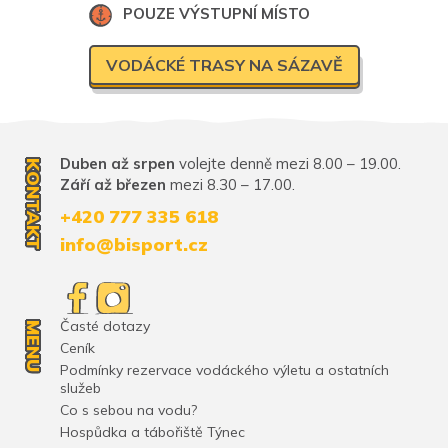
POUZE VÝSTUPNÍ MÍSTO
VODÁCKÉ TRASY NA SÁZAVĚ
Duben až srpen
volejte denně mezi 8.00 – 19.00.
KONTAKT
Září až březen
mezi 8.30 – 17.00.
+420 777 335 618
info@bisport.cz
Časté dotazy
MENU
Ceník
Podmínky rezervace vodáckého výletu a ostatních
služeb
Co s sebou na vodu?
Hospůdka a tábořiště Týnec