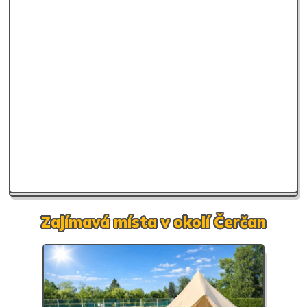
Zajímavá místa v okolí Čerčan