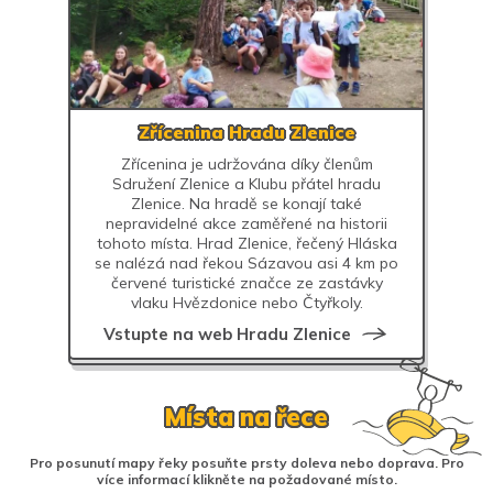
Zřícenina Hradu Zlenice
Zřícenina je udržována díky členům
Sdružení Zlenice a Klubu přátel hradu
Zlenice. Na hradě se konají také
nepravidelné akce zaměřené na historii
tohoto místa. Hrad Zlenice, řečený Hláska
se nalézá nad řekou Sázavou asi 4 km po
červené turistické značce ze zastávky
vlaku Hvězdonice nebo Čtyřkoly.
Vstupte na web Hradu Zlenice
Místa na řece
Pro posunutí mapy řeky posuňte prsty doleva nebo doprava. Pro
více informací klikněte na požadované místo.