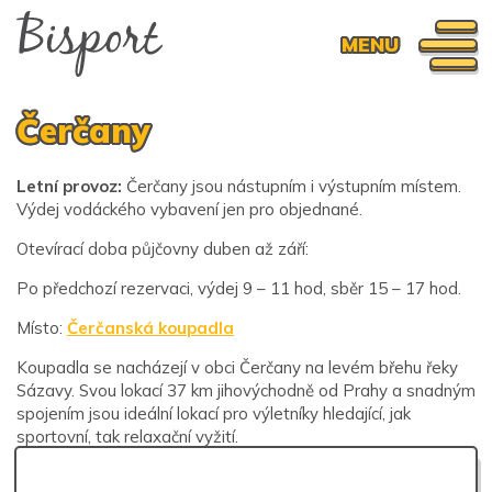
MENU
Čerčany
Letní provoz:
Čerčany jsou nástupním i výstupním místem.
Výdej vodáckého vybavení jen pro objednané.
Otevírací doba půjčovny duben až září:
Po předchozí rezervaci, výdej 9 – 11 hod, sběr 15 – 17 hod.
Místo:
Čerčanská koupadla
Koupadla se nacházejí v obci Čerčany na levém břehu řeky
Sázavy. Svou lokací 37 km jihovýchodně od Prahy a snadným
spojením jsou ideální lokací pro výletníky hledající, jak
sportovní, tak relaxační vyžití.