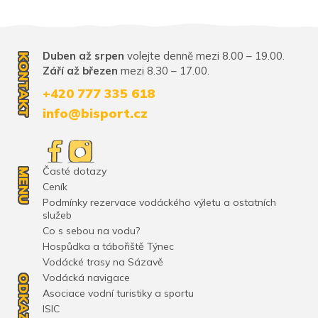
Duben až srpen
volejte denně mezi 8.00 – 19.00.
KONTAKT
Září až březen
mezi 8.30 – 17.00.
+420 777 335 618
info@bisport.cz
Časté dotazy
MENU
Ceník
Podmínky rezervace vodáckého výletu a ostatních
služeb
Co s sebou na vodu?
Hospůdka a tábořiště Týnec
Vodácké trasy na Sázavě
Vodácká navigace
ODKAZY
Asociace vodní turistiky a sportu
ISIC