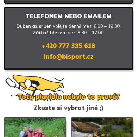
TELEFONEM NEBO EMAILEM
Duben až srpen
volejte denně mezi 8.00 – 19.00.
Září až březen
mezi 8.30 – 17.00.
+420 777 335 618
info@bisport.cz
Toto plavidlo nebylo to pravé?
Zkuste si vybrat jiné ;)