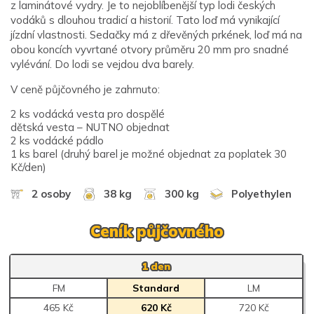
z laminátové vydry. Je to nejoblíbenější typ lodi českých
vodáků s dlouhou tradicí a historií. Tato loď má vynikající
jízdní vlastnosti. Sedačky má z dřevěných prkének, loď má na
obou koncích vyvrtané otvory průměru 20 mm pro snadné
vylévání. Do lodi se vejdou dva barely.
V ceně půjčovného je zahrnuto:
2 ks vodácká vesta pro dospělé
dětská vesta – NUTNO objednat
2 ks vodácké pádlo
1 ks barel (druhý barel je možné objednat za poplatek 30
Kč/den)
2 osoby
38 kg
300 kg
Polyethylen
Ceník půjčovného
1 den
FM
Standard
LM
465 Kč
620 Kč
720 Kč