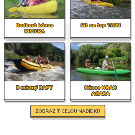
Rodinná kánoe
Sit on top TAIKI
RIVIERA
5 místný RAFT
Kánoe NOAH
AGARA
ZOBRAZIT CELOU NABÍDKU