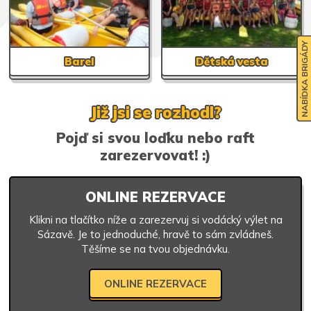
NABÍDKA BRIGÁDY
Barel
Dětská vesta
Již jsi se rozhodl?
Pojď si svou loďku nebo raft
zarezervovat! :)
ONLINE REZERVACE
Klikni na tlačítko níže a zarezervuj si vodácký výlet na
Sázavě. Je to jednoduché, hravě to sám zvládneš.
Těšíme se na tvou objednávku.
ONLINE REZERVACE