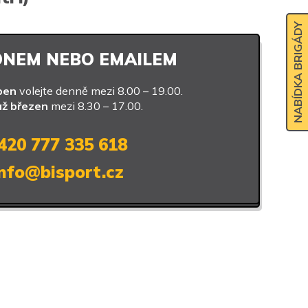
NABÍDKA BRIGÁDY
ONEM NEBO EMAILEM
pen
volejte denně mezi 8.00 – 19.00.
až březen
mezi 8.30 – 17.00.
420 777 335 618
info@bisport.cz