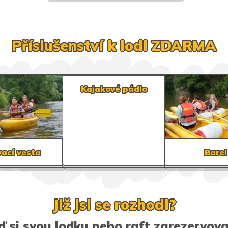
Příslušenství k lodi ZDARMA
Kajakové pádlo
vací vesta
Barel
Již jsi se rozhodl?
ď si svou loďku nebo raft zarezervovat