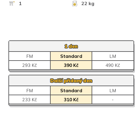
1
22 kg
1 den
FM
Standard
LM
293 Kč
390 Kč
490 Kč
Další přidaný den
FM
Standard
LM
233 Kč
310 Kč
-