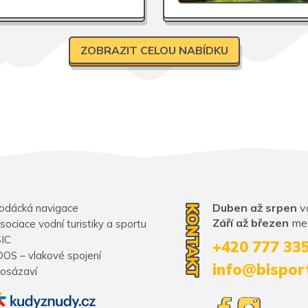
ZOBRAZIT CELOU NABÍDKU
Duben až srpen
vo
odácká navigace
KONTAKT
Září až březen
mez
sociace vodní turistiky a sportu
SIC
+420 777 33
DOS – vlakové spojení
info@bispor
osázaví