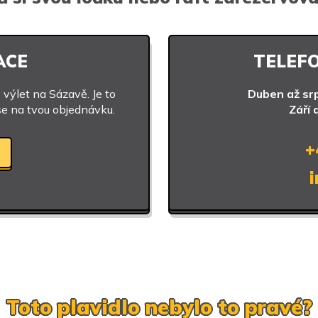
ACE
TELEF
ý výlet na Sázavě. Je to
Duben až sr
se na tvou objednávku.
Září 
+
Toto plavidlo nebylo to pravé?