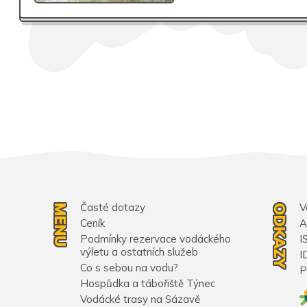
Časté dotazy
V
MENU
ODKAZY
Ceník
A
Podmínky rezervace vodáckého
I
výletu a ostatních služeb
I
Co s sebou na vodu?
P
Hospůdka a tábořiště Týnec
Vodácké trasy na Sázavě