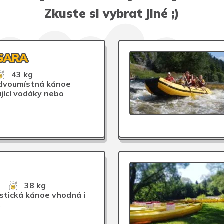
Zkuste si vybrat jiné ;)
GARA
43 kg
 dvoumístná kánoe
jící vodáky nebo
38 kg
istická kánoe vhodná i
.