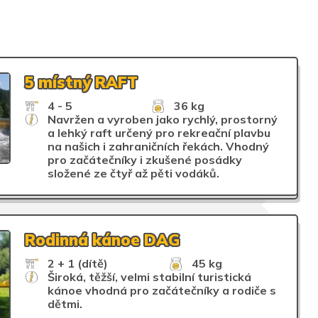
5 místný RAFT
4 - 5
36 kg
Navržen a vyroben jako rychlý, prostorný
a lehký raft určený pro rekreační plavbu
na našich i zahraničních řekách. Vhodný
pro začátečníky i zkušené posádky
složené ze čtyř až pěti vodáků.
Rodinná kánoe DAG
2 + 1 (dítě)
45 kg
Široká, těžší, velmi stabilní turistická
kánoe vhodná pro začátečníky a rodiče s
dětmi.