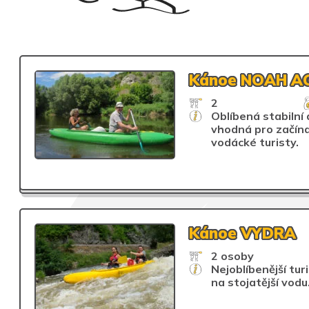
Kánoe NOAH A
2
Oblíbená stabilní
vhodná pro začína
vodácké turisty.
Kánoe VYDRA
2 osoby
Nejoblíbenější tur
na stojatější vodu