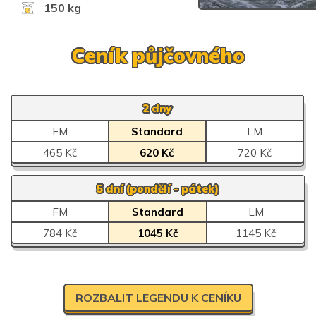
150 kg
Ceník půjčovného
2 dny
FM
Standard
LM
465 Kč
620 Kč
720 Kč
5 dní (pondělí - pátek)
FM
Standard
LM
784 Kč
1045 Kč
1145 Kč
ROZBALIT LEGENDU K CENÍKU