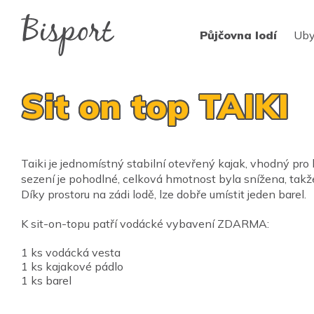
Půjčovna lodí
Uby
Sit on top TAIKI
Taiki je jednomístný stabilní otevřený kajak, vhodný pro 
sezení je pohodlné, celková hmotnost byla snížena, takže 
Díky prostoru na zádi lodě, lze dobře umístit jeden barel.
K sit-on-topu patří vodácké vybavení ZDARMA:
1 ks vodácká vesta
1 ks kajakové pádlo
1 ks barel