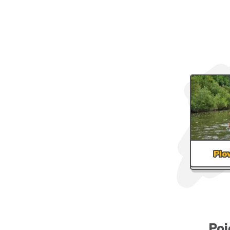
Plo
Poj